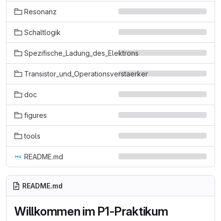
Resonanz
Schaltlogik
Spezifische_Ladung_des_Elektrons
Transistor_und_Operationsverstaerker
doc
figures
tools
README.md
README.md
Willkommen im P1-Praktikum