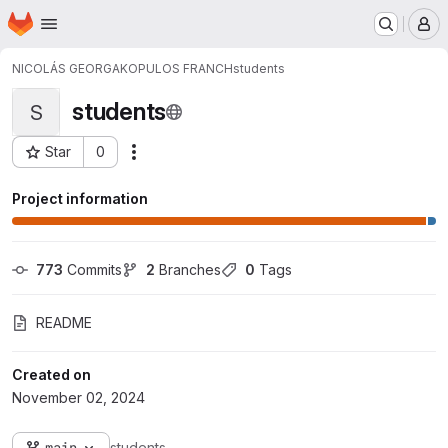
Homepage
Skip to main content
M
NICOLÁS GEORGAKOPULOS FRANCH
students
students
S
Star
0
Actions
Project ID: 178016
Project information
773
 Commits
2
 Branches
0
 Tags
README
Created on
November 02, 2024