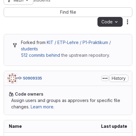
main
students
Find file
Code
Act
Forked from
KIT / ETP-Lehre / P1-Praktikum /
students
512 commits behind
the upstream repository.
History
50909335
Code owners
Assign users and groups as approvers for specific file
changes.
Learn more.
Name
Last update