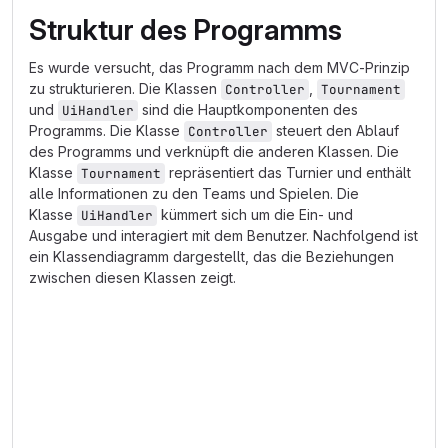
Struktur des Programms
Es wurde versucht, das Programm nach dem MVC-Prinzip
zu strukturieren. Die Klassen
,
Controller
Tournament
und
sind die Hauptkomponenten des
UiHandler
Programms. Die Klasse
steuert den Ablauf
Controller
des Programms und verknüpft die anderen Klassen. Die
Klasse
repräsentiert das Turnier und enthält
Tournament
alle Informationen zu den Teams und Spielen. Die
Klasse
kümmert sich um die Ein- und
UiHandler
Ausgabe und interagiert mit dem Benutzer. Nachfolgend ist
ein Klassendiagramm dargestellt, das die Beziehungen
zwischen diesen Klassen zeigt.
classDiagram
    class Controller {
        -bool isRunning
        -Tournament tournament
        -UiHandler uiHandler
        +Controller(Tournament& t, UiHandler& v)
        +void start()