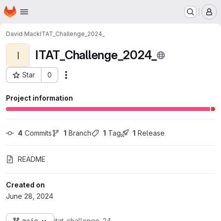
Homepage
Skip to main content
M
David Mack
ITAT_Challenge_2024_
ITAT_Challenge_2024_
I
Star
0
Actions
Project ID: 174270
Project information
4
 Commits
1
 Branch
1
 Tag
1
 Release
README
Created on
June 28, 2024