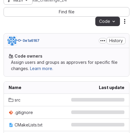
main
itat_challenge_24
Find file
Code
Act
History
0e1a6167
Code owners
Assign users and groups as approvers for specific file
changes.
Learn more.
Name
Last update
src
.gitignore
CMakeLists.txt